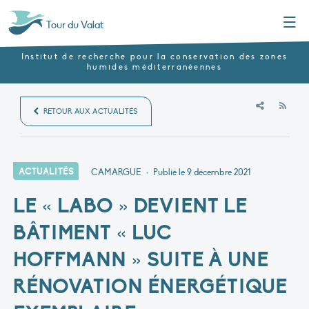
Menu
Tour du Valat
Institut de recherche pour la conservation des zones
humides méditerranéennes
RSS
RETOUR AUX ACTUALITÉS
ACTUALITÉS
CAMARGUE
•
Publié le
9 décembre 2021
LE « LABO » DEVIENT LE
BÂTIMENT « LUC
HOFFMANN » SUITE À UNE
RÉNOVATION ÉNERGÉTIQUE