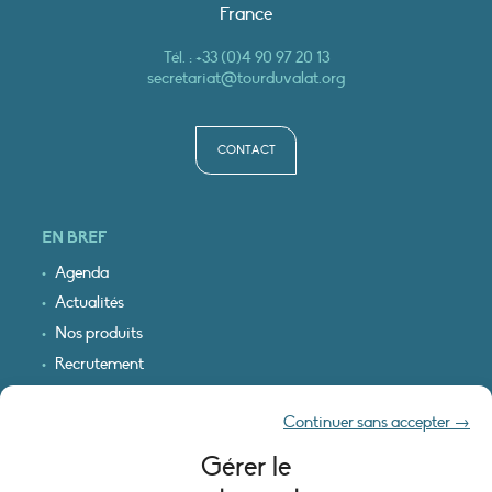
France
Tél. :
+33 (0)4 90 97 20 13
secretariat@tourduvalat.org
CONTACT
EN BREF
Agenda
Actualités
Nos produits
Recrutement
Recevoir nos infos
Continuer sans accepter →
Logo & plan d’accès
Gérer le
INFORMATIONS LÉGALES