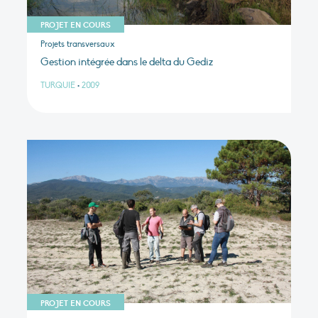
PROJET EN COURS
Projets transversaux
Gestion intégrée dans le delta du Gediz
TURQUIE
•
2009
PROJET EN COURS