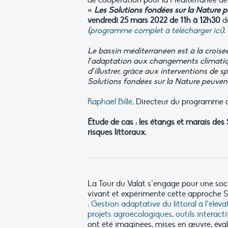
de coopération pour la Méditerranée de
«
Les Solutions fondées sur la Nature 
vendredi 25 mars 2022 de 11h à 12h30
da
(
programme complet à télécharger ici
).
Le bassin méditerranéen est à la croisée 
l’adaptation aux changements climatiq
d’illustrer, grâce aux interventions de 
Solutions fondées sur la Nature peuvent
Raphaël Billé
, Directeur du programme d
Étude de cas : les étangs et marais des
risques littoraux.
La Tour du Valat s’engage pour une socié
vivant et expérimente cette approche Sf
:
Gestion adaptative du littoral à l’élév
projets agroécologiques
,
outils interact
ont été imaginées, mises en œuvre, évalu