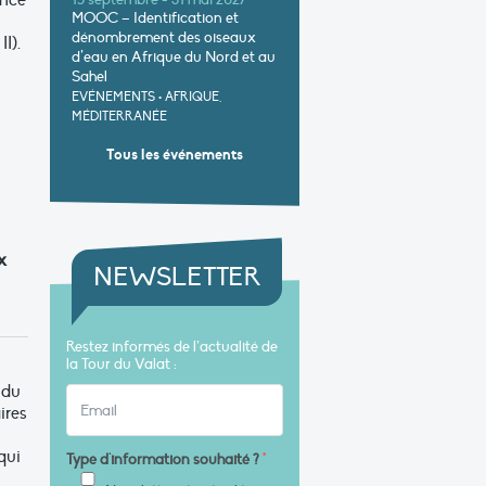
ence
15 septembre - 31 mai 2027
MOOC – Identification et
dénombrement des oiseaux
I).
d’eau en Afrique du Nord et au
Sahel
EVÉNEMENTS
•
AFRIQUE,
MÉDITERRANÉE
Tous les événements
x
NEWSLETTER
Restez informés de l’actualité de
la Tour du Valat :
 du
ires
qui
Type d'information souhaité ?
*