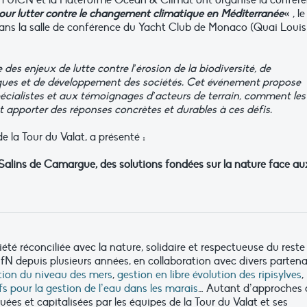
 l’UICN et la Plateforme Océan & Climat ont organisé la confér
pour lutter contre le changement climatique en Méditerranée
«
, le
ns la salle de conférence du Yacht Club de Monaco (Quai Louis I
des enjeux de lutte contre l’érosion de la biodiversité, de
ues et de développement des sociétés. Cet événement propose
spécialistes et aux témoignages d’acteurs de terrain, comment les
 apporter des réponses concrètes et durables à ces défis.
e la Tour du Valat, a présenté
:
 Salins de Camargue, des solutions fondées sur la nature face au
té réconciliée avec la nature, solidaire et respectueuse du reste
N depuis plusieurs années, en collaboration avec divers partena
ation du niveau des mers
,
gestion en libre évolution des ripisylves
,
ifs pour la gestion de l’eau dans les marais
… Autant d’approches 
ées et capitalisées par les équipes de la Tour du Valat et ses