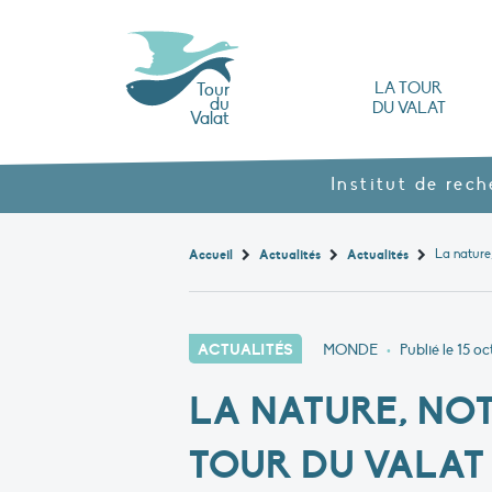
LA TOUR
Tour
du
DU VALAT
Valat
L’Observatoire des zones humides méd
Nos produits agroécol
Histoire et valeurs : l’héritage de Luc Hoff
Ouvrages, brochures et rapports
Les différents types
Nous rendre visite
Institut de rec
Accueil
Actualités
Actualités
ACTUALITÉS
MONDE
•
Publié le
15 oc
LA NATURE, NOT
TOUR DU VALAT