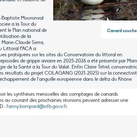
n-Baptiste Mouronval
ciée à la Tour du
ent le Plan national de
Canard souche
tilisation de la
 Marie-Claude Serra,
u Littoral PACA a
ues pratiquées sur les sites du Conservatoire du littoral en
 épisodes de grippe aviaire en 2025-2026 a été présenté par Mar
e de la Santé à la Tour du Valat. Enfin Claire Tétrel, conservatri
es résultats du projet COLAGANG (2021-2025) sur la connectivi
l’échappement de l’anguille européenne dans le delta du Rhône.
voir les synthèses mensuelles des comptages de canards
es au courant des prochaines réunions peuvent adresser une
D :
fanny.bompard@ofb.gouv.fr
.