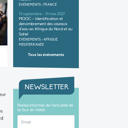
EVÉNEMENTS
•
FRANCE
15 septembre - 31 mai 2027
MOOC – Identification et
dénombrement des oiseaux
d’eau en Afrique du Nord et au
Sahel
EVÉNEMENTS
•
AFRIQUE,
MÉDITERRANÉE
Tous les événements
NEWSLETTER
eur
Restez informés de l’actualité de
la Tour du Valat :
es
rd