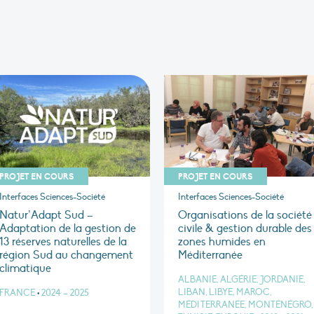
PROJET EN COURS
PROJET EN COURS
Interfaces Sciences-Société
Interfaces Sciences-Société
Natur’Adapt Sud –
Organisations de la société
Adaptation de la gestion de
civile & gestion durable des
13 réserves naturelles de la
zones humides en
région Sud au changement
Méditerranée
climatique
ALBANIE, ALGÉRIE, JORDANIE,
LIBAN, LIBYE, MAROC,
FRANCE
•
2024 – 2025
MÉDITERRANÉE, MONTÉNÉGRO,