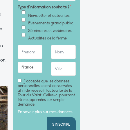
Type d'information souhaité ?
*
s
Newsletter et actualités
Évènements grand public
en
Séminaires et webinaires
Actualités de la ferme
en
son.
J'accepte que les données
personnelles soient conservées
afin de recevoir l'actualité de la
Tour du Valat. Celles-ci pourront
être supprimées sur simple
demande.
En savoir plus sur mes données
S'INSCRIRE