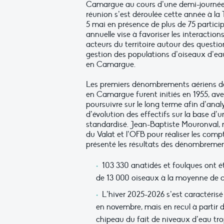
Camargue au cours d’une demi-journée
réunion s’est déroulée cette année à la 
5 mai en présence de plus de 75 partici
annuelle vise à favoriser les interactions
acteurs du territoire autour des questi
gestion des populations d’oiseaux d’eau
en Camargue.
Les premiers dénombrements aériens de
en Camargue furent initiés en 1955, avec
poursuivre sur le long terme afin d’anal
d’évolution des effectifs sur la base d’
standardisé. Jean-Baptiste Mouronval, 
du Valat et l’OFB pour réaliser les comp
présenté les résultats des dénombremen
103 330 anatidés et foulques ont ét
de 13 000 oiseaux à la moyenne de c
L’hiver 2025-2026 s’est caractérisé
en novembre, mais en recul à partir d
chipeau du fait de niveaux d’eau trop