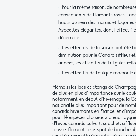
Pour la même raison, de nombreuses 
conséquents de Flamants roses, Tadorn
hauts au sein des marais et lagunes 
Avocettes élégantes, dont l’effectif 
décembre.
Les effectifs de la saison ont été 
diminution pour le Canard siffleur et
années, les effectifs de Fuligules mi
Les effectifs de Foulque macroule 
Même si les lacs et étangs de Champa
de plus en plus d’importance sur le coul
notamment en début d’hivernage, la Ca
national le plus important pour de nom
canards hivernants en France, et d’imp
pour 14 espèces d’oiseaux d’eau : cygne 
d’hiver, canards colvert, souchet, siffleu
rousse, flamant rose, spatule blanche, ibi
cendrée, avocette élégante, bécasseau 