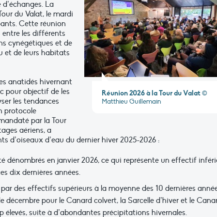
 d’échanges. La
Tour du Valat, le mardi
pants. Cette réunion
 entre les différents
ons cynégétiques et de
 et de leurs habitats
s anatidés hivernant
 pour objectif de les
Réunion 2026 à la Tour du Valat
©
yser les tendances
Matthieu Guillemain
un protocole
mandaté par la Tour
tages aériens, a
ts d’oiseaux d’eau du dernier hiver 2025-2026 :
é dénombrés en janvier 2026, ce qui représente un effectif inféri
es dix dernières années.
 par des effectifs supérieurs à la moyenne des 10 dernières anné
e décembre pour le Canard colvert, la Sarcelle d’hiver et le Cana
 élevés, suite à d’abondantes précipitations hivernales.