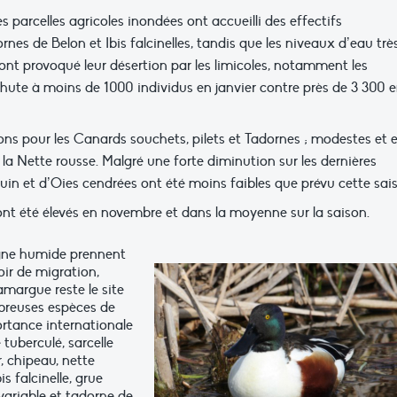
parcelles agricoles inondées ont accueilli des effectifs
es de Belon et Ibis falcinelles, tandis que les niveaux d’eau trè
ont provoqué leur désertion par les limicoles, notamment les
chute à moins de 1000 individus en janvier contre près de 3 300 
bons pour les Canards souchets, pilets et Tadornes ; modestes et 
 la Nette rousse. Malgré une forte diminution sur les dernières
louin et d’Oies cendrées ont été moins faibles que prévu cette sai
ont été élevés en novembre et dans la moyenne sur la saison.
gne humide prennent
oir de migration,
margue reste le site
breuses espèces de
ortance internationale
tuberculé, sarcelle
r, chipeau, nette
s falcinelle, grue
variable et tadorne de