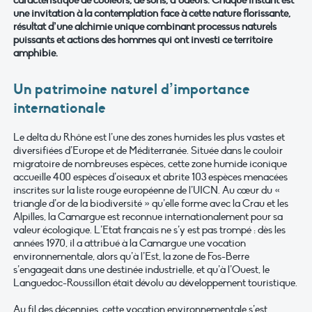
caractéristique de couleurs, de sons, d’odeurs. Chaque instant est
une invitation à la contemplation face à cette nature florissante,
résultat d’une alchimie unique combinant processus naturels
puissants et actions des hommes qui ont investi ce territoire
amphibie.
Un patrimoine naturel d’importance
internationale
Le delta du Rhône est l’une des zones humides les plus vastes et
diversifiées d’Europe et de Méditerranée. Située dans le couloir
migratoire de nombreuses espèces, cette zone humide iconique
accueille 400 espèces d’oiseaux et abrite 103 espèces menacées
inscrites sur la liste rouge européenne de l’UICN. Au cœur du «
triangle d’or de la biodiversité » qu’elle forme avec la Crau et les
Alpilles, la Camargue est reconnue internationalement pour sa
valeur écologique. L’Etat français ne s’y est pas trompé : dès les
années 1970, il a attribué à la Camargue une vocation
environnementale, alors qu’à l’Est, la zone de Fos-Berre
s’engageait dans une destinée industrielle, et qu’à l’Ouest, le
Languedoc-Roussillon était dévolu au développement touristique.
Au fil des décennies, cette vocation environnementale s’est