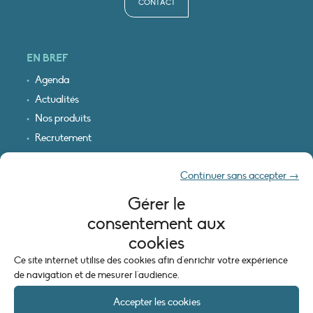
CONTACT
EN BREF
Agenda
Actualités
Nos produits
Recrutement
Recevoir nos infos
Continuer sans accepter →
Logo & plan d’accès
Gérer le
INFORMATIONS LÉGALES
consentement aux
Mentions légales
cookies
Plan du site
Ce site internet utilise des cookies afin d'enrichir votre expérience
Politique de cookies (UE)
de navigation et de mesurer l'audience.
Accepter les cookies