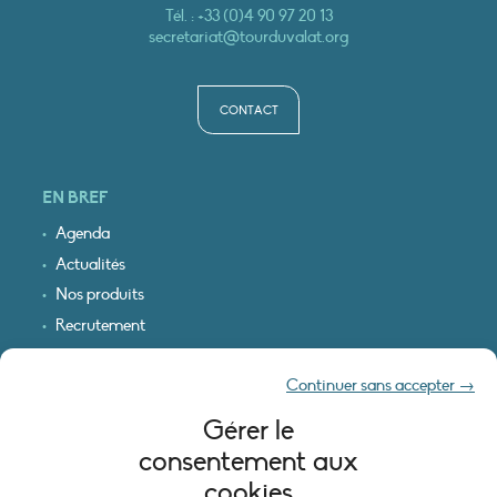
Tél. :
+33 (0)4 90 97 20 13
secretariat@tourduvalat.org
CONTACT
EN BREF
Agenda
Actualités
Nos produits
Recrutement
Recevoir nos infos
Continuer sans accepter →
Logo & plan d’accès
Gérer le
INFORMATIONS LÉGALES
consentement aux
Mentions légales
cookies