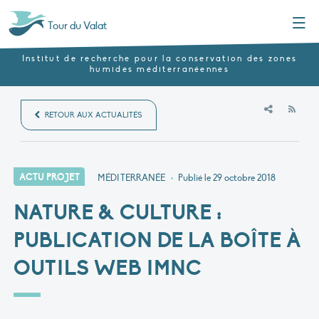
Menu
Tour du Valat
Institut de recherche pour la conservation des zones
humides méditerranéennes
RSS
RETOUR AUX ACTUALITÉS
ACTU PROJET
MÉDITERRANÉE
•
Publié le
29 octobre 2018
NATURE & CULTURE :
PUBLICATION DE LA BOÎTE À
OUTILS WEB IMNC