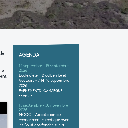
,
 de
AGENDA
14 septembre - 18 septembre
ire
2026
École d’été « Biodiversité et
ment
Vecteurs » / 14-18 septembre
2026
EVÉNEMENTS
•
CAMARGUE,
FRANCE
15 septembre - 30 novembre
2026
MOOC – Adaptation au
changement climatique avec
les Solutions fondée sur la