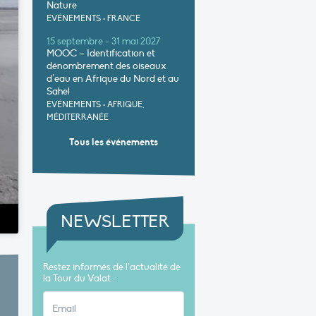
Nature
EVÉNEMENTS
•
FRANCE
15 septembre - 31 mai 2027
MOOC – Identification et
dénombrement des oiseaux
d’eau en Afrique du Nord et au
Sahel
EVÉNEMENTS
•
AFRIQUE,
MÉDITERRANÉE
Tous les événements
NEWSLETTER
Restez informés de l’actualité de
la Tour du Valat :