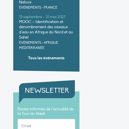
Nature
EVÉNEMENTS
•
FRANCE
15 septembre - 31 mai 2027
MOOC – Identification et
dénombrement des oiseaux
d’eau en Afrique du Nord et au
Sahel
EVÉNEMENTS
•
AFRIQUE,
MÉDITERRANÉE
Tous les événements
NEWSLETTER
Restez informés de l’actualité de
la Tour du Valat :