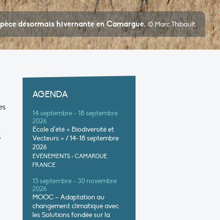
spèce désormais hivernante en Camargue.
© Marc Thibault
AGENDA
es
14 septembre - 18 septembre
2026
École d’été « Biodiversité et
s
Vecteurs » / 14-18 septembre
2026
EVÉNEMENTS
•
CAMARGUE,
FRANCE
15 septembre - 30 novembre
2026
MOOC – Adaptation au
changement climatique avec
les Solutions fondée sur la