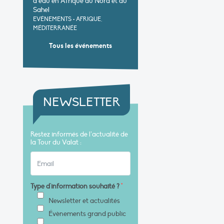
d’eau en Afrique du Nord et au
Sahel
EVÉNEMENTS
•
AFRIQUE,
MÉDITERRANÉE
Tous les événements
NEWSLETTER
Restez informés de l’actualité de
la Tour du Valat :
Type d'information souhaité ?
*
Newsletter et actualités
Évènements grand public