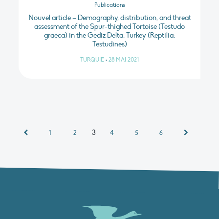
Publications
Nouvel article – Demography, distribution, and threat
assessment of the Spur-thighed Tortoise (Testudo
graeca) in the Gediz Delta, Turkey (Reptilia:
Testudines)
TURQUIE
•
28 MAI 2021
3
1
2
4
5
6