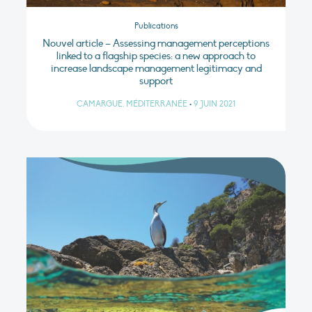
Publications
Nouvel article – Assessing management perceptions
linked to a flagship species: a new approach to
increase landscape management legitimacy and
support
CAMARGUE, MÉDITERRANÉE
•
9 JUIN 2021