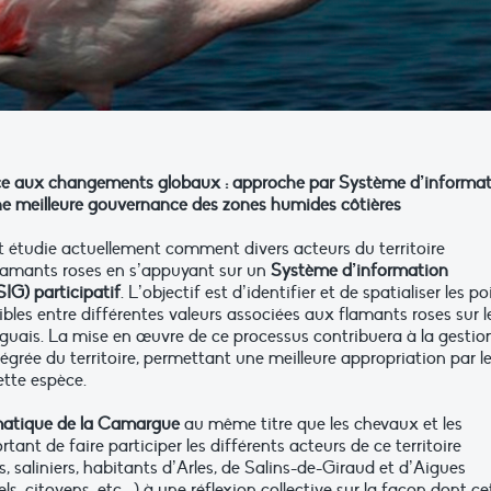
ce aux changements globaux : approche par Système d’informa
ne meilleure gouvernance des zones humides côtières
t étudie actuellement comment divers acteurs du territoire
flamants roses en s’appuyant sur un
Système d’information
IG) participatif
. L’objectif est d’identifier et de spatialiser les po
bles entre différentes valeurs associées aux flamants roses sur l
rguais. La mise en œuvre de ce processus contribuera à la gestio
égrée du territoire, permettant une meilleure appropriation par l
ette espèce.
matique de la Camargue
au même titre que les chevaux et les
ant de faire participer les différents acteurs de ce territoire
s, saliniers, habitants d’Arles, de Salins-de-Giraud et d’Aigues
s, citoyens, etc.…) à une réflexion collective sur la façon dont ce