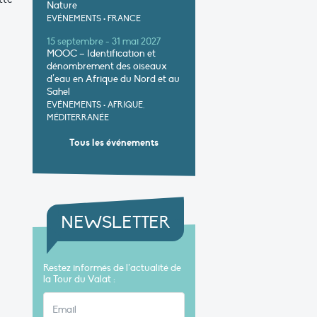
Nature
EVÉNEMENTS
•
FRANCE
15 septembre - 31 mai 2027
MOOC – Identification et
dénombrement des oiseaux
d’eau en Afrique du Nord et au
Sahel
EVÉNEMENTS
•
AFRIQUE,
MÉDITERRANÉE
Tous les événements
NEWSLETTER
Restez informés de l’actualité de
la Tour du Valat :