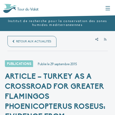
Menu
Tour du Valat
Institut de recherche pour la conservation des zones
humides méditerranéennes
RSS
RETOUR AUX ACTUALITÉS
PUBLICATIONS
Publié le
29 septembre 2015
ARTICLE – TURKEY AS A
CROSSROAD FOR GREATER
FLAMINGOS
PHOENICOPTERUS ROSEUS: