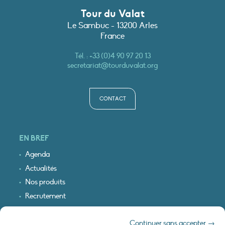
Tour du Valat
Le Sambuc - 13200 Arles
France
Tél. :
+33 (0)4 90 97 20 13
secretariat@tourduvalat.org
CONTACT
EN BREF
Agenda
Actualités
Nos produits
Recrutement
Recevoir nos infos
Continuer sans accepter →
Logo & plan d’accès