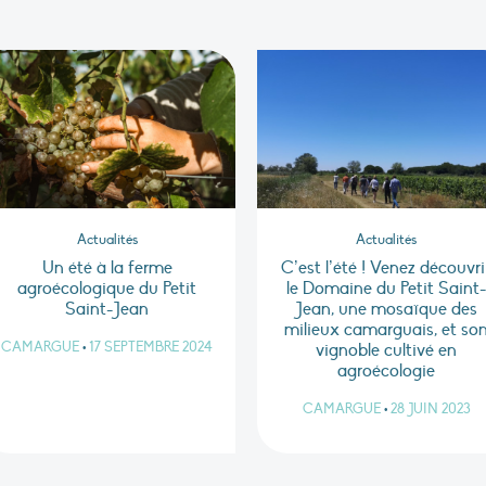
Actualités
Actualités
Un été à la ferme
C’est l’été ! Venez découvri
agroécologique du Petit
le Domaine du Petit Saint-
Saint-Jean
Jean, une mosaïque des
milieux camarguais, et so
CAMARGUE
•
17 SEPTEMBRE 2024
vignoble cultivé en
agroécologie
CAMARGUE
•
28 JUIN 2023