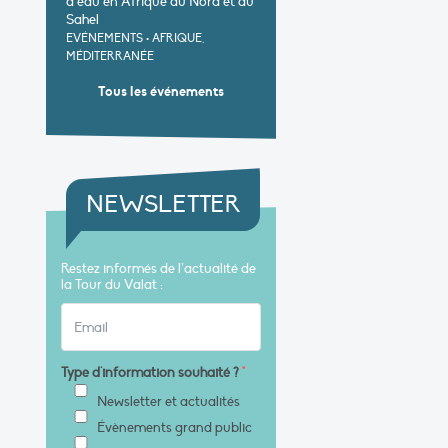
d’eau en Afrique du Nord et au
Sahel
EVÉNEMENTS
•
AFRIQUE,
MÉDITERRANÉE
Tous les événements
NEWSLETTER
Restez informés de l’actualité de
la Tour du Valat :
Type d'information souhaité ?
*
Newsletter et actualités
Évènements grand public