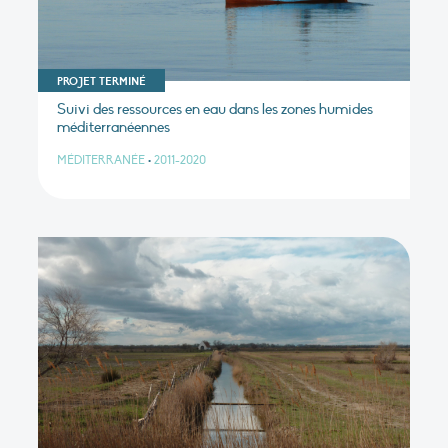
PROJET TERMINÉ
Suivi des ressources en eau dans les zones humides
méditerranéennes
MÉDITERRANÉE
•
2011-2020