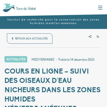
Menu
Tour du Valat
Institut de recherche pour la conservation des zones
humides méditerranéennes
RSS
RETOUR AUX ACTUALITÉS
ACTUALITÉS
MÉDITERRANÉE
•
Publié le
14 décembre 2023
COURS EN LIGNE – SUIVI
DES OISEAUX D’EAU
NICHEURS DANS LES ZONES
HUMIDES