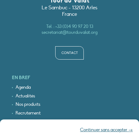
Tour du Valat
Le Sambuc - 13200 Arles
France
Tél. :
+33 (0)4 90 97 20 13
secretariat@tourduvalat.org
CONTACT
EN BREF
Agenda
Actualités
Nos produits
Recrutement
Recevoir nos infos
Continuer sans accepter →
Logo & plan d’accès