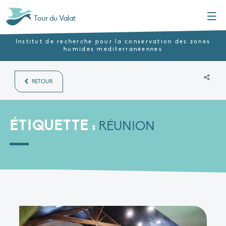
Menu
Tour du Valat
Institut de recherche pour la conservation des zones
humides méditerranéennes
RETOUR
ÉTIQUETTE :
RÉUNION