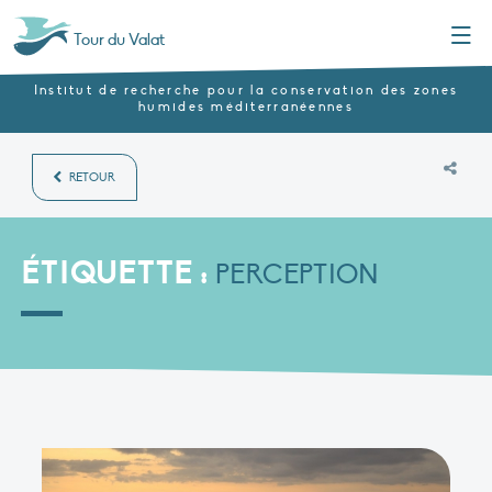
Menu
Tour du Valat
Institut de recherche pour la conservation des zones
humides méditerranéennes
RETOUR
ÉTIQUETTE :
PERCEPTION