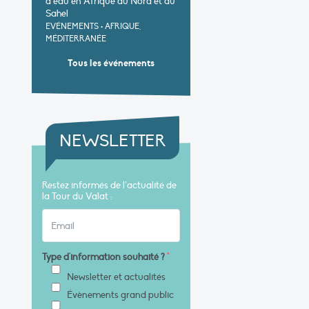
d’eau en Afrique du Nord et au
Sahel
EVÉNEMENTS
•
AFRIQUE,
MÉDITERRANÉE
Tous les événements
NEWSLETTER
Restez informés de l’actualité de
la Tour du Valat :
Type d'information souhaité ?
*
Newsletter et actualités
Évènements grand public