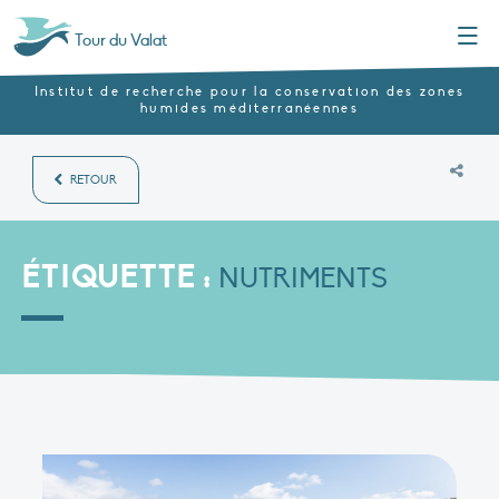
Menu
Tour du Valat
Institut de recherche pour la conservation des zones
humides méditerranéennes
RETOUR
ÉTIQUETTE :
NUTRIMENTS