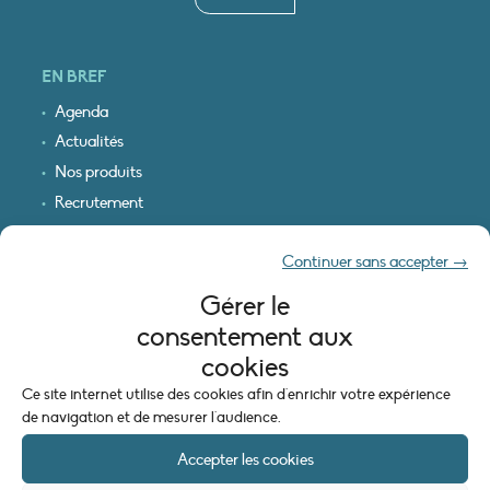
EN BREF
Agenda
Actualités
Nos produits
Recrutement
Recevoir nos infos
Continuer sans accepter →
Logo & plan d’accès
Gérer le
INFORMATIONS LÉGALES
consentement aux
Mentions légales
cookies
Plan du site
Ce site internet utilise des cookies afin d'enrichir votre expérience
Politique de cookies (UE)
de navigation et de mesurer l'audience.
Accepter les cookies