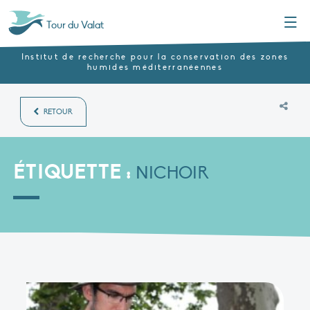
Menu
Tour du Valat
Institut de recherche pour la conservation des zones
humides méditerranéennes
RETOUR
ÉTIQUETTE :
NICHOIR