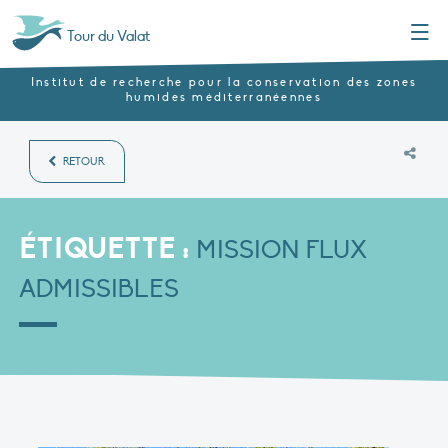
Menu
Tour du Valat
Institut de recherche pour la conservation des zones
humides méditerranéennes
RETOUR
ÉTIQUETTE :
MISSION FLUX
ADMISSIBLES