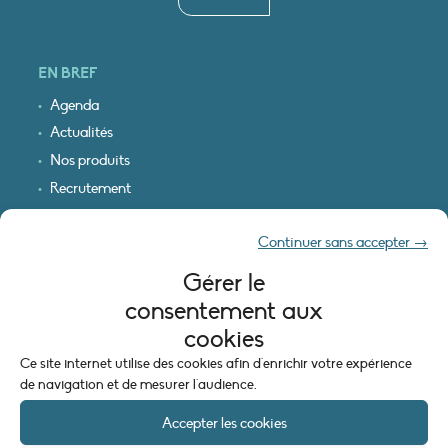
EN BREF
Agenda
Actualités
Nos produits
Recrutement
Recevoir nos infos
Continuer sans accepter →
Logo & plan d’accès
Gérer le
INFORMATIONS LÉGALES
consentement aux
Mentions légales
cookies
Plan du site
Ce site internet utilise des cookies afin d'enrichir votre expérience
Politique de cookies (UE)
de navigation et de mesurer l'audience.
Accepter les cookies