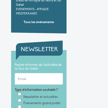
d’eau en Afrique du Nord et au
Sahel
EVÉNEMENTS
•
AFRIQUE,
MÉDITERRANÉE
Tous les événements
NEWSLETTER
Restez informés de l’actualité de
la Tour du Valat :
Type d'information souhaité ?
*
Newsletter et actualités
Évènements grand public