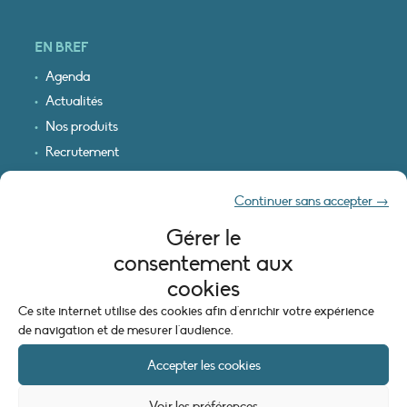
EN BREF
Agenda
Actualités
Nos produits
Recrutement
Recevoir nos infos
Continuer sans accepter →
Logo & plan d’accès
Gérer le
INFORMATIONS LÉGALES
consentement aux
Mentions légales
cookies
Plan du site
Ce site internet utilise des cookies afin d'enrichir votre expérience
Politique de cookies (UE)
de navigation et de mesurer l'audience.
Accepter les cookies
Voir les préférences