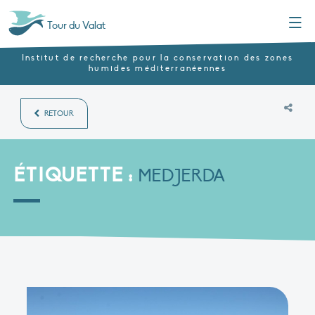
Menu
Tour du Valat
Institut de recherche pour la conservation des zones
humides méditerranéennes
RETOUR
ÉTIQUETTE :
MEDJERDA