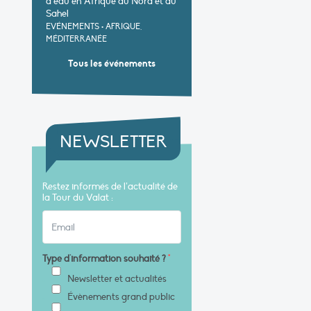
d’eau en Afrique du Nord et au
Sahel
EVÉNEMENTS
•
AFRIQUE,
MÉDITERRANÉE
Tous les événements
NEWSLETTER
Restez informés de l’actualité de
la Tour du Valat :
Type d'information souhaité ?
*
Newsletter et actualités
Évènements grand public