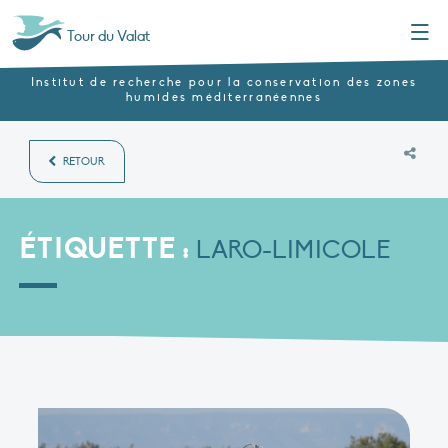
Menu
Tour du Valat
Institut de recherche pour la conservation des zones
humides méditerranéennes
RETOUR
ÉTIQUETTE :
LARO-LIMICOLE