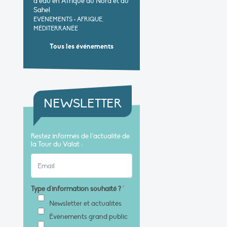
d’eau en Afrique du Nord et au
Sahel
EVÉNEMENTS
•
AFRIQUE,
MÉDITERRANÉE
Tous les événements
NEWSLETTER
Restez informés de l’actualité de
la Tour du Valat :
Type d'information souhaité ?
*
Newsletter et actualités
Évènements grand public