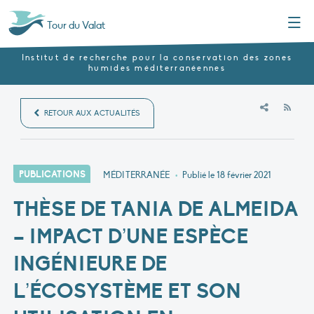
Menu
Tour du Valat
Institut de recherche pour la conservation des zones
humides méditerranéennes
RSS
RETOUR AUX ACTUALITÉS
PUBLICATIONS
MÉDITERRANÉE
•
Publié le
18 février 2021
THÈSE DE TANIA DE ALMEIDA
– IMPACT D’UNE ESPÈCE
INGÉNIEURE DE
L’ÉCOSYSTÈME ET SON