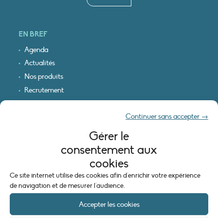
EN BREF
Agenda
Actualités
Nos produits
Recrutement
Recevoir nos infos
Continuer sans accepter →
Logo & plan d’accès
Gérer le
INFORMATIONS LÉGALES
consentement aux
Mentions légales
cookies
Plan du site
Ce site internet utilise des cookies afin d'enrichir votre expérience
Politique de cookies (UE)
de navigation et de mesurer l'audience.
Accepter les cookies