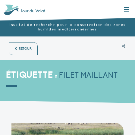
Menu
Tour du Valat
Institut de recherche pour la conservation des zones
humides méditerranéennes
RETOUR
ÉTIQUETTE :
FILET MAILLANT