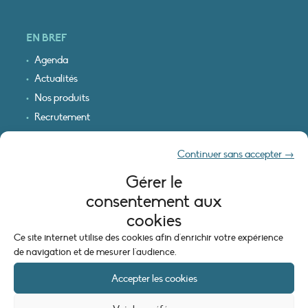
EN BREF
Agenda
Actualités
Nos produits
Recrutement
Recevoir nos infos
Continuer sans accepter →
Logo & plan d’accès
Gérer le
INFORMATIONS LÉGALES
consentement aux
Mentions légales
cookies
Plan du site
Ce site internet utilise des cookies afin d'enrichir votre expérience
Politique de cookies (UE)
de navigation et de mesurer l'audience.
Accepter les cookies