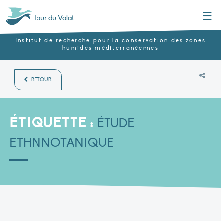
Menu
Tour du Valat
Institut de recherche pour la conservation des zones
humides méditerranéennes
RETOUR
ÉTIQUETTE :
ÉTUDE
ETHNNOTANIQUE