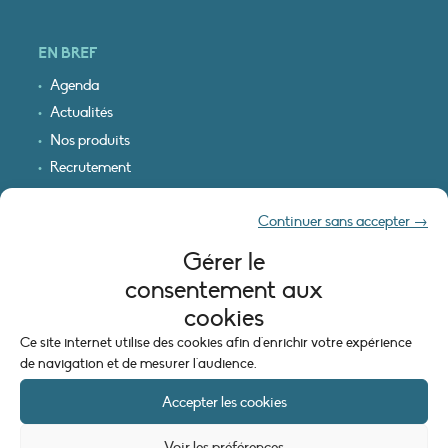
EN BREF
Agenda
Actualités
Nos produits
Recrutement
Recevoir nos infos
Continuer sans accepter →
Logo & plan d’accès
Gérer le
INFORMATIONS LÉGALES
consentement aux
Mentions légales
cookies
Plan du site
Ce site internet utilise des cookies afin d'enrichir votre expérience
Politique de cookies (UE)
de navigation et de mesurer l'audience.
Accepter les cookies
Voir les préférences