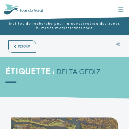
Menu
Tour du Valat
Institut de recherche pour la conservation des zones
humides méditerranéennes
RETOUR
ÉTIQUETTE :
DELTA GEDIZ