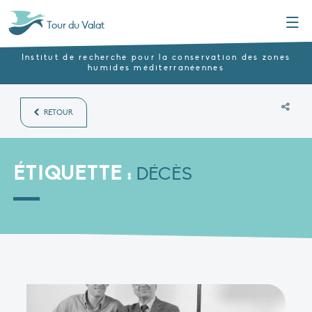
Menu
Tour du Valat
Institut de recherche pour la conservation des zones
humides méditerranéennes
RETOUR
ÉTIQUETTE :
DÉCÈS