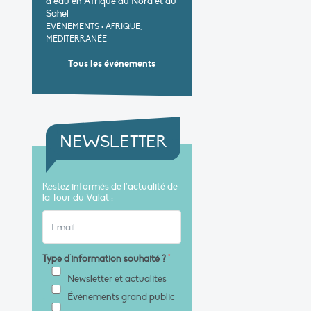
d’eau en Afrique du Nord et au
Sahel
EVÉNEMENTS
•
AFRIQUE,
MÉDITERRANÉE
Tous les événements
NEWSLETTER
Restez informés de l’actualité de
la Tour du Valat :
Type d'information souhaité ?
*
Newsletter et actualités
Évènements grand public