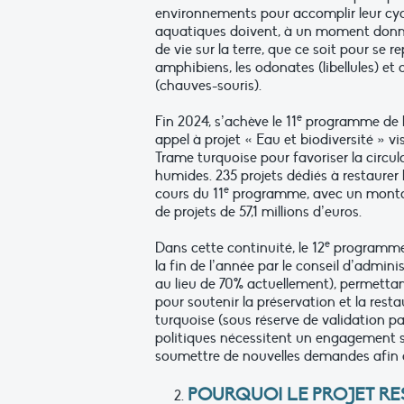
environnements pour accomplir leur cyc
aquatiques doivent, à un moment donné, 
de vie sur la terre, que ce soit pour se r
amphibiens, les odonates (libellules) 
(chauves-souris).
e
Fin 2024, s’achève le 11
programme de l’
appel à projet « Eau et biodiversité » vi
Trame turquoise pour favoriser la circu
humides. 235 projets dédiés à restaurer
e
cours du 11
programme, avec un montant 
de projets de 57,1 millions d’euros.
e
Dans cette continuité, le 12
programme d
la fin de l’année par le conseil d’admin
au lieu de 70% actuellement), permettan
pour soutenir la préservation et la res
turquoise (sous réserve de validation p
politiques nécessitent un engagement su
soumettre de nouvelles demandes afin d
POURQUOI LE PROJET RE