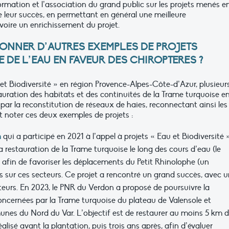
formation et l’association du grand public sur les projets menés e
e leur succès, en permettant en général une meilleure
voire un enrichissement du projet.
ONNER D’AUTRES EXEMPLES DE PROJETS
 DE L’EAU EN FAVEUR DES CHIROPTERES ?
 et Biodiversité » en région Provence-Alpes-Côte-d’Azur, plusieur
stauration des habitats et des continuités de la Trame turquoise e
r la reconstitution de réseaux de haies, reconnectant ainsi les
 noter ces deux exemples de projets :
n
qui a participé en 2021 à l’appel à projets « Eau et Biodiversité 
 la restauration de la Trame turquoise le long des cours d’eau (le
 afin de favoriser les déplacements du Petit Rhinolophe (un
ols sur ces secteurs. Ce projet a rencontré un grand succès, avec 
teurs. En 2023, le PNR du Verdon a proposé de poursuivre la
oncernées par la Trame turquoise du plateau de Valensole et
nes du Nord du Var. L’objectif est de restaurer au moins 5 km 
éalisé avant la plantation, puis trois ans après, afin d’évaluer