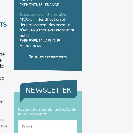
EVÉNEMENTS
•
FRANCE
15 septembre - 31 mai 2027
MOOC – Identification et
TS
dénombrement des oiseaux
d’eau en Afrique du Nord et au
Sahel
EVÉNEMENTS
•
AFRIQUE,
MÉDITERRANÉE
tre
Tous les événements
e
la
ace
NEWSLETTER
ce
Restez informés de l’actualité de
la Tour du Valat :
 à
tres