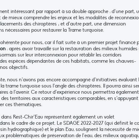
ement intéressant par rapport à sa double approche : d’une part, 
de mieux comprendre les enjeux et les modalités de reconnexi
placements des chiroptères ; et d’autre part, une dimension
ons nécessaires pour restaurer la Trame turquoise.
ohérente pour nous, car il fait suite à un premier projet financé 
don
: après avoir travaillé sur la restauration des milieux humides
mais sur leur interconnexion pour rétablir les corridors
 des espèces dépendantes de ces habitats, comme les chauves-
nos objectifs.
te, nous n’avons pas encore accompagné d’initiatives évaluant 
a trame turquoise sous l’angle des chiroptères. Il pourra ainsi ser
aires à l’avenir. Ce retour d’expérience nous permettra égalemen
r des territoires aux caractéristiques comparables, en s’appuyant
er ces thématiques.
s dans Rest-Chir’Eau représentent également un volet
dans le cadre de ce projet. Le SDAGE 2022-2027 (qui définit le c
ssin hydrographique) et le plan Eau, soulignent la nécessité de m
 aux problématiques de préservation de l’eau, des milieux aquatiq