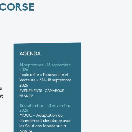
 CORSE
AGENDA
14 septembre - 18 septembre
2026
École d’été « Biodiversité et
Vecteurs » / 14-18 septembre
2026
à
EVÉNEMENTS
•
CAMARGUE,
et
FRANCE
15 septembre - 30 novembre
2026
MOOC – Adaptation au
changement climatique avec
les Solutions fondée sur la
Nature