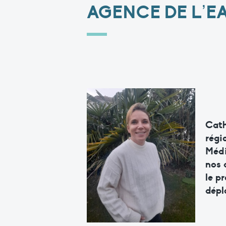
AGENCE DE L’E
Cath
régi
Médi
nos 
le p
dépl