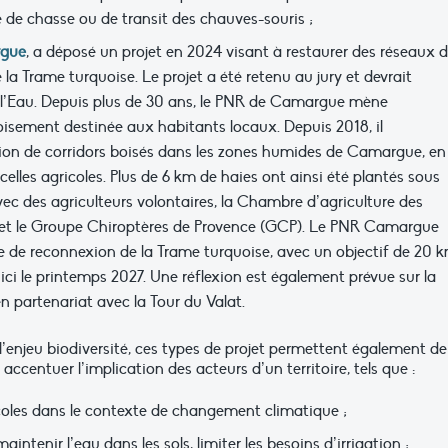
té de chasse ou de transit des chauves-souris ;
rgue
, a déposé un projet en 2024 visant à restaurer des réseaux 
 la Trame turquoise. Le projet a été retenu au jury et devrait
e l’Eau. Depuis plus de 30 ans, le PNR de Camargue mène
sement destinée aux habitants locaux. Depuis 2018, il
on de corridors boisés dans les zones humides de Camargue, en
elles agricoles. Plus de 6 km de haies ont ainsi été plantés sous
vec des agriculteurs volontaires, la Chambre d’agriculture des
 et le Groupe Chiroptères de Provence (GCP). Le PNR Camargue
 de reconnexion de la Trame turquoise, avec un objectif de 20 
ici le printemps 2027. Une réflexion est également prévue sur la
n partenariat avec la Tour du Valat.
 l’enjeu biodiversité, ces types de projet permettent également de
accentuer l’implication des acteurs d’un territoire, tels que :
icoles dans le contexte de changement climatique ;
aintenir l’eau dans les sols, limiter les besoins d’irrigation ;