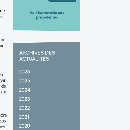
une
Voir les newsletters
on
précédentes
par
 en
ARCHIVES DES
ACTUALITÉS
2026
la
vir
2025
t de
2024
 sur
2023
2022
adre
2021
ieux
2020
ues