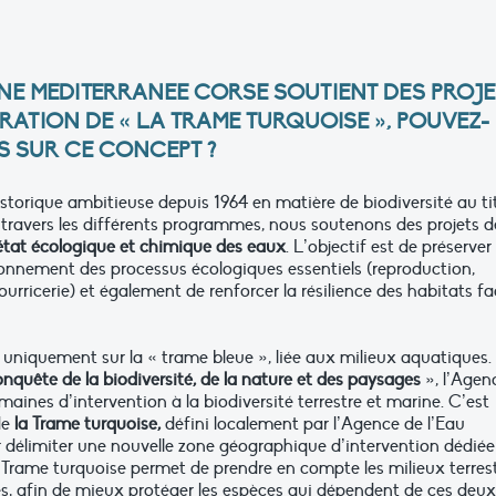
NE MEDITERRANEE CORSE SOUTIENT DES PROJE
RATION DE « LA TRAME TURQUOISE », POUVEZ-
S SUR CE CONCEPT ?
istorique ambitieuse depuis 1964 en matière de biodiversité au ti
travers les différents programmes, nous soutenons des projets d
état écologique et chimique des eaux
. L’objectif est de préserver 
tionnement des processus écologiques essentiels (reproduction,
rricerie) et également de renforcer la résilience des habitats f
s uniquement sur la « trame bleue », liée aux milieux aquatiques.
onquête de la biodiversité, de la nature et des paysages
», l’Agen
aines d’intervention à la biodiversité terrestre et marine. C’est
de
la Trame turquoise,
défini localement par l’Agence de l’Eau
délimiter une nouvelle zone géographique d’intervention dédiée
La Trame turquoise permet de prendre en compte les milieux terres
ues, afin de mieux protéger les espèces qui dépendent de ces deux