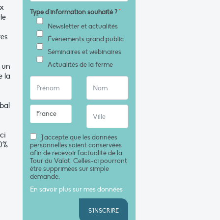
ux
Type d'information souhaité ?
*
le
Newsletter et actualités
res
Évènements grand public
Séminaires et webinaires
Actualités de la ferme
 un
e la
bal
ci
J'accepte que les données
80%
personnelles soient conservées
afin de recevoir l'actualité de la
Tour du Valat. Celles-ci pourront
être supprimées sur simple
demande.
En savoir plus sur mes données
S'INSCRIRE