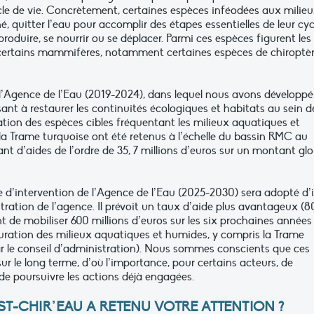
le de vie. Concrètement, certaines espèces inféodées aux milie
quitter l’eau pour accomplir des étapes essentielles de leur cyc
eproduire, se nourrir ou se déplacer. Parmi ces espèces figurent les
et certains mammifères, notamment certaines espèces de chiroptè
Agence de l’Eau (2019-2024), dans lequel nous avons développé
sant à restaurer les continuités écologiques et habitats au sein d
lation des espèces cibles fréquentant les milieux aquatiques et
 la Trame turquoise ont été retenus à l’échelle du bassin RMC au
d’aides de l’ordre de 35, 7 millions d’euros sur un montant glo
’intervention de l’Agence de l’Eau (2025-2030) sera adopté d’i
istration de l’agence. Il prévoit un taux d’aide plus avantageux (
t de mobiliser 600 millions d’euros sur les six prochaines années
tauration des milieux aquatiques et humides, y compris la Trame
ar le conseil d’administration). Nous sommes conscients que ces
r le long terme, d’où l’importance, pour certains acteurs, de
e poursuivre les actions déjà engagées.
ST-CHIR’EAU A RETENU VOTRE ATTENTION ?