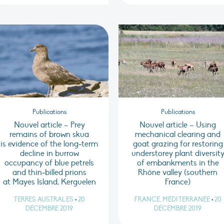
Publications
Publications
Nouvel article – Prey
Nouvel article – Using
remains of brown skua
mechanical clearing and
is evidence of the long‑term
goat grazing for restoring
decline in burrow
understorey plant diversit
occupancy of blue petrels
of embankments in the
and thin‑billed prions
Rhône valley (southern
at Mayes Island, Kerguelen
France)
TERRES AUSTRALES
•
20
FRANCE, MÉDITERRANÉE
•
20
DÉCEMBRE 2019
DÉCEMBRE 2019