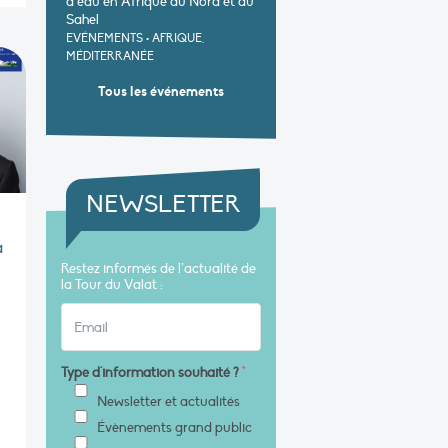
d’eau en Afrique du Nord et au
Sahel
EVÉNEMENTS
•
AFRIQUE,
MÉDITERRANÉE
Tous les événements
NEWSLETTER
a
Restez informés de l’actualité de
la Tour du Valat :
Type d'information souhaité ?
*
Newsletter et actualités
Évènements grand public