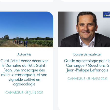
Actualités
Dossier de newsletter
C’est l’été ! Venez découvrir
Quelle agroécologie pour l
le Domaine du Petit Saint-
Camargue ? Questions à
Jean, une mosaïque des
Jean-Philippe Lefrançois
milieux camarguais, et son
CAMARGUE
•
28 MARS 2023
vignoble cultivé en
agroécologie
CAMARGUE
•
28 JUIN 2023