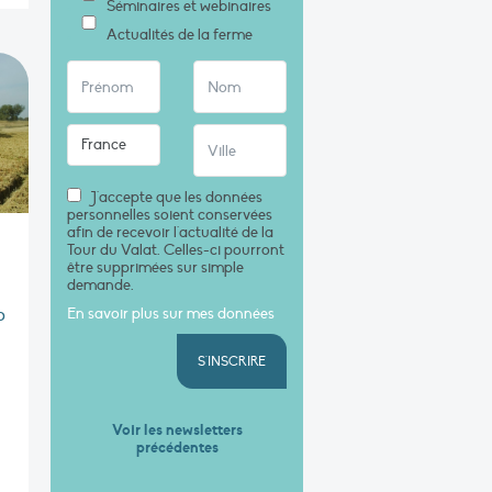
Séminaires et webinaires
Actualités de la ferme
J'accepte que les données
personnelles soient conservées
afin de recevoir l'actualité de la
Tour du Valat. Celles-ci pourront
être supprimées sur simple
demande.
o
En savoir plus sur mes données
S'INSCRIRE
Voir les newsletters
précédentes