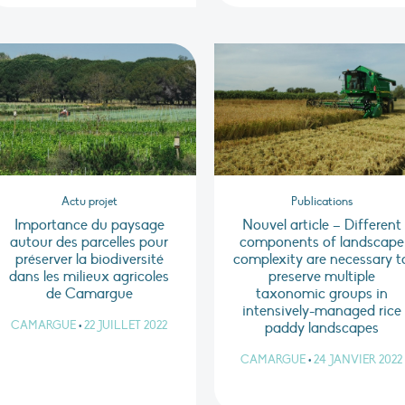
Actu projet
Publications
Importance du paysage
Nouvel article – Different
autour des parcelles pour
components of landscape
préserver la biodiversité
complexity are necessary t
dans les milieux agricoles
preserve multiple
de Camargue
taxonomic groups in
intensively-managed rice
CAMARGUE
•
22 JUILLET 2022
paddy landscapes
CAMARGUE
•
24 JANVIER 2022