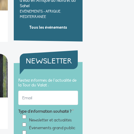
d’eau en Afrique du Nord et au
Sahel
EVÉNEMENTS
•
AFRIQUE,
MÉDITERRANÉE
Tous les événements
NEWSLETTER
Restez informés de l’actualité de
la Tour du Valat :
Type d'information souhaité ?
*
Newsletter et actualités
Évènements grand public