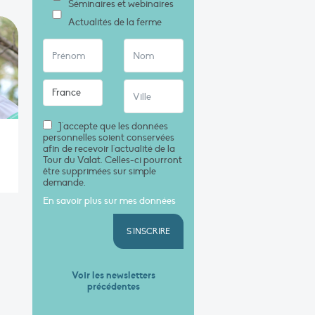
Séminaires et webinaires
Actualités de la ferme
J'accepte que les données
personnelles soient conservées
afin de recevoir l'actualité de la
Tour du Valat. Celles-ci pourront
être supprimées sur simple
demande.
En savoir plus sur mes données
S'INSCRIRE
Voir les newsletters
précédentes