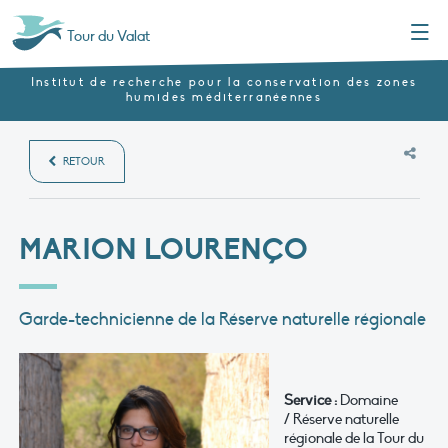
Menu
Tour du Valat
Institut de recherche pour la conservation des zones
humides méditerranéennes
RETOUR
MARION LOURENÇO
Garde-technicienne de la Réserve naturelle régionale
Service :
Domaine
/ Réserve naturelle
régionale de la Tour du