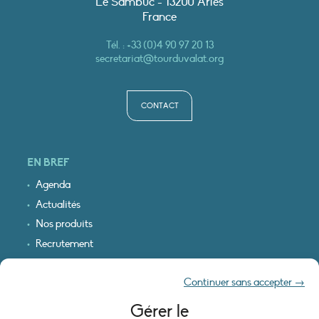
Le Sambuc - 13200 Arles
France
Tél. :
+33 (0)4 90 97 20 13
secretariat@tourduvalat.org
CONTACT
EN BREF
Agenda
Actualités
Nos produits
Recrutement
Recevoir nos infos
Continuer sans accepter →
Logo & plan d’accès
Gérer le
INFORMATIONS LÉGALES