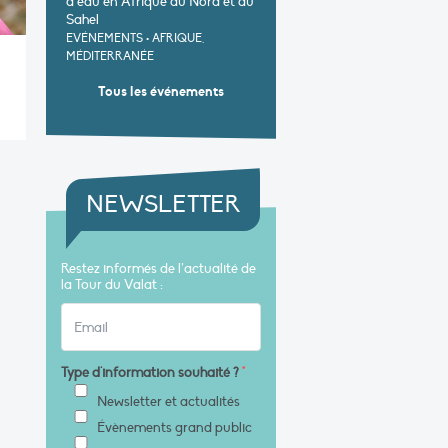
d’eau en Afrique du Nord et au
Sahel
EVÉNEMENTS
•
AFRIQUE,
MÉDITERRANÉE
Tous les événements
NEWSLETTER
Restez informés de l’actualité de
la Tour du Valat :
Type d'information souhaité ?
*
Newsletter et actualités
Évènements grand public