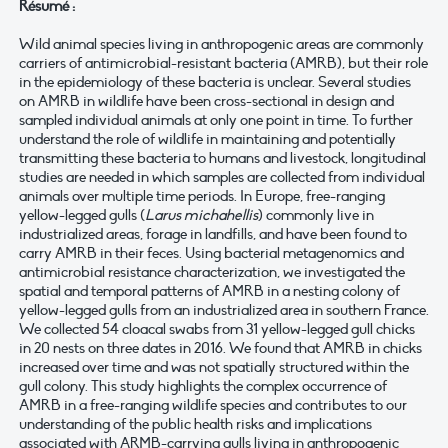
Résumé :
Wild animal species living in anthropogenic areas are commonly
carriers of antimicrobial-resistant bacteria (AMRB), but their role
in the epidemiology of these bacteria is unclear. Several studies
on AMRB in wildlife have been cross-sectional in design and
sampled individual animals at only one point in time. To further
understand the role of wildlife in maintaining and potentially
transmitting these bacteria to humans and livestock, longitudinal
studies are needed in which samples are collected from individual
animals over multiple time periods. In Europe, free-ranging
yellow-legged gulls (
Larus michahellis
) commonly live in
industrialized areas, forage in landfills, and have been found to
carry AMRB in their feces. Using bacterial metagenomics and
antimicrobial resistance characterization, we investigated the
spatial and temporal patterns of AMRB in a nesting colony of
yellow-legged gulls from an industrialized area in southern France.
We collected 54 cloacal swabs from 31 yellow-legged gull chicks
in 20 nests on three dates in 2016. We found that AMRB in chicks
increased over time and was not spatially structured within the
gull colony. This study highlights the complex occurrence of
AMRB in a free-ranging wildlife species and contributes to our
understanding of the public health risks and implications
associated with ARMB-carrying gulls living in anthropogenic