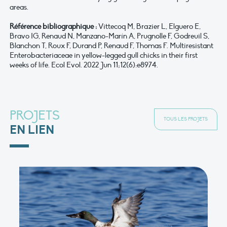
areas.
Référence bibliographique :
Vittecoq M, Brazier L, Elguero E,
Bravo IG, Renaud N, Manzano-Marín A, Prugnolle F, Godreuil S,
Blanchon T, Roux F, Durand P, Renaud F, Thomas F. Multiresistant
Enterobacteriaceae in yellow-legged gull chicks in their first
weeks of life. Ecol Evol. 2022 Jun 11;12(6):e8974.
PROJETS
TOUS LES PROJETS
EN LIEN