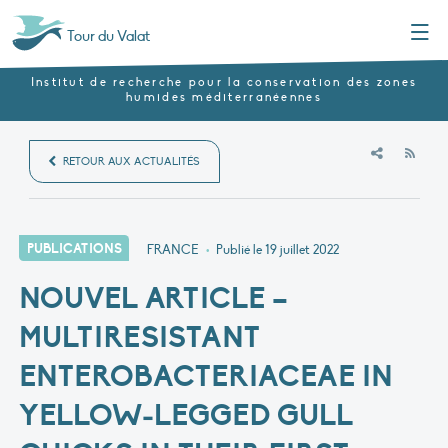
Menu
Tour du Valat
Institut de recherche pour la conservation des zones
humides méditerranéennes
RSS
RETOUR AUX ACTUALITÉS
PUBLICATIONS
FRANCE
•
Publié le
19 juillet 2022
NOUVEL ARTICLE –
MULTIRESISTANT
ENTEROBACTERIACEAE IN
YELLOW‐LEGGED GULL