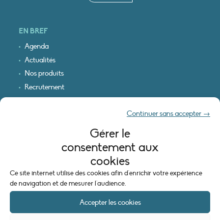
EN BREF
Agenda
Actualités
Nos produits
Recrutement
Recevoir nos infos
Continuer sans accepter →
Logo & plan d’accès
Gérer le
INFORMATIONS LÉGALES
consentement aux
Mentions légales
cookies
Plan du site
Ce site internet utilise des cookies afin d'enrichir votre expérience
Politique de cookies (UE)
de navigation et de mesurer l'audience.
Accepter les cookies