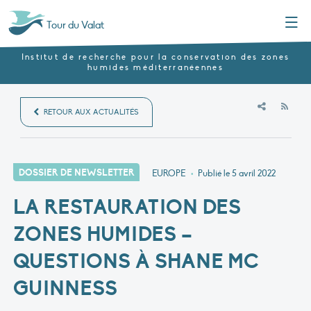
Menu
Tour du Valat
Institut de recherche pour la conservation des zones
humides méditerranéennes
RSS
RETOUR AUX ACTUALITÉS
DOSSIER DE NEWSLETTER
EUROPE
•
Publié le
5 avril 2022
LA RESTAURATION DES
ZONES HUMIDES –
QUESTIONS À SHANE MC
GUINNESS