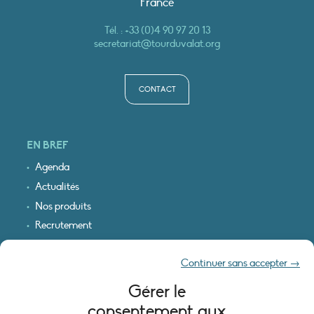
France
Tél. :
+33 (0)4 90 97 20 13
secretariat@tourduvalat.org
CONTACT
EN BREF
Agenda
Actualités
Nos produits
Recrutement
Recevoir nos infos
Continuer sans accepter →
Logo & plan d’accès
Gérer le
INFORMATIONS LÉGALES
consentement aux