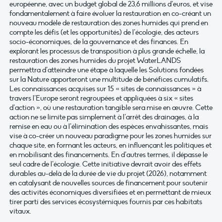
européenne, avec un budget global de 23,6 millions d’euros, et vise
fondamentalement à faire évoluer la restauration en co-créant un
nouveau modèle de restauration des zones humides qui prend en
compte les défis (et les opportunités) de l’écologie, des acteurs
socio-économiques, de la gouvernance et des finances. En
explorant les processus de transposition à plus grande échelle, la
restauration des zones humides du projet WaterLANDS
permettra d’atteindre une étape à laquelle les Solutions fondées
sur la Nature apporteront une multitude de bénéfices cumulatifs.
Les connaissances acquises sur 15 « sites de connaissances » à
travers l’Europe seront regroupées et appliquées à six « sites
d’action », où une restauration tangible sera mise en œuvre. Cette
action ne se limite pas simplement à l’arrêt des drainages, à la
remise en eau ou à l’élimination des espèces envahissantes, mais
vise à co-créer un nouveau paradigme pour les zones humides sur
chaque site, en formant les acteurs, en influençant les politiques et
en mobilisant des financements. En d’autres termes, il dépasse le
seul cadre de l’écologie. Cette initiative devrait avoir des effets
durables au-delà de la durée de vie du projet (2026), notamment
en catalysant de nouvelles sources de financement pour soutenir
des activités économiques diversifiées et en permettant de mieux
tirer parti des services écosystémiques fournis par ces habitats
vitaux.