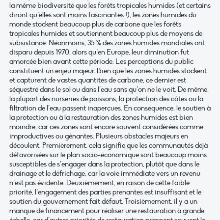
la même biodiversité que les forêts tropicales humides (et certains
diront qu’elles sont moins fascinantes !), les zones humides du
monde stockent beaucoup plus de carbone que les forêts
tropicales humides et soutiennent beaucoup plus de moyens de
subsistance. Néanmoins, 35 % des zones humides mondiales ont
disparu depuis 1970, alors qu’en Europe, leur diminution fut
amorcée bien avant cette période. Les perceptions du public
constituent un enjeu majeur. Bien que les zones humides stockent
et capturent de vastes quantités de carbone, ce dernier est
séquestré dans le sol ou dans l’eau sans qu’on ne le voit. De même,
la plupart des nurseries de poissons, la protection des côtes ou la
filtration de l’eau passent inaperçues. En conséquence, le soutien à
la protection ou à la restauration des zones humides est bien
moindre, car ces zones sont encore souvent considérées comme
improductives ou gênantes. Plusieurs obstacles majeurs en
découlent. Premièrement, cela signifie que les communautés déjà
défavorisées sur le plan socio-économique sont beaucoup moins
susceptibles de s’engager dans la protection, plutôt que dans le
drainage et le défrichage, car la voie immédiate vers un revenu
n’est pas évidente. Deuxièmement, en raison de cette faible
priorité, l’engagement des parties prenantes est insuffisant et le
soutien du gouvernement fait défaut. Troisièmement, il y a un
manque de financement pour réaliser une restauration à grande
échelle, car d’autres priorités de restauration prennent souvent le