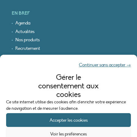
EN BREF
Agenda
Actualités
Nos produits
Recrutement
Recevoir nos infos
Continuer sans accepter →
Logo & plan d’accès
Gérer le
INFORMATIONS LÉGALES
consentement aux
Mentions légales
cookies
Plan du site
Ce site internet utilise des cookies afin d'enrichir votre expérience
Politique de cookies (UE)
de navigation et de mesurer l'audience.
Accepter les cookies
Voir les préférences