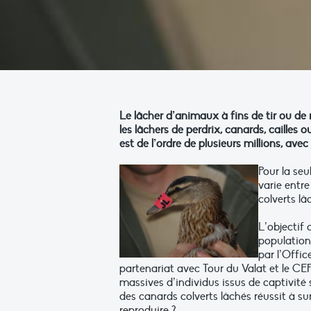
Le lâcher d’animaux à fins de tir ou d
les lâchers de perdrix, canards, cailles
est de l’ordre de plusieurs millions, av
Pour la seu
varie entr
colverts l
L’objectif
population
par l’Offi
partenariat avec Tour du Valat et le C
massives d’individus issus de captivité
des canards colverts lâchés réussit à su
reproduire ?