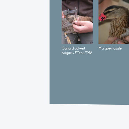
Canard colvert
Marque nasale
bagué - F.Terki/TdV