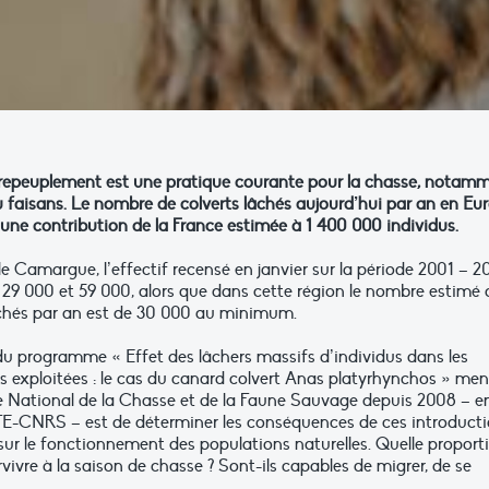
e repeuplement est une pratique courante pour la chasse, notam
 ou faisans. Le nombre de colverts lâchés aujourd’hui par an en Eu
ec une contribution de la France estimée à 1 400 000 individus.
le Camargue, l’effectif recensé en janvier sur la période 2001 – 2
e 29 000 et 59 000, alors que dans cette région le nombre estimé 
âchés par an est de 30 000 au minimum.
 du programme « Effet des lâchers massifs d’individus dans les
s exploitées : le cas du canard colvert Anas platyrhynchos » me
ce National de la Chasse et de la Faune Sauvage depuis 2008 – e
EFE-CNRS – est de déterminer les conséquences de ces introduct
 sur le fonctionnement des populations naturelles. Quelle proport
rvivre à la saison de chasse ? Sont-ils capables de migrer, de se