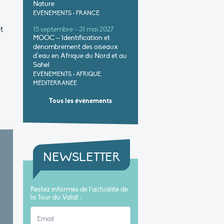
Nature
EVÉNEMENTS
•
FRANCE
t
15 septembre - 31 mai 2027
MOOC – Identification et
dénombrement des oiseaux
d’eau en Afrique du Nord et au
Sahel
EVÉNEMENTS
•
AFRIQUE,
MÉDITERRANÉE
Tous les événements
NEWSLETTER
Restez informés de l’actualité de
la Tour du Valat :