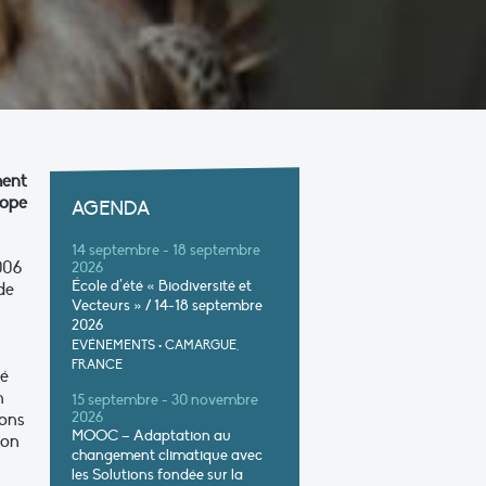
ment
rope
AGENDA
14 septembre - 18 septembre
006
2026
École d’été « Biodiversité et
de
Vecteurs » / 14-18 septembre
2026
EVÉNEMENTS
•
CAMARGUE,
FRANCE
né
n
15 septembre - 30 novembre
ions
2026
MOOC – Adaptation au
ion
changement climatique avec
les Solutions fondée sur la