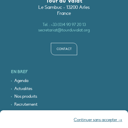
Tour du Valat
Le Sambuc - 13200 Arles
France
Tél. :
+33 (0)4 90 97 20 13
secretariat@tourduvalat.org
CONTACT
EN BREF
Agenda
Actualités
Nos produits
Recrutement
Recevoir nos infos
Continuer sans accepter →
Logo & plan d’accès