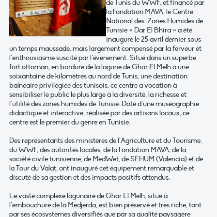
de Tunis du WWF, et financé par
la Fondation MAVA, le Centre
National des Zones Humides de
Tunisie « Dar El Bhira » a été
inauguré le 25 avril dernier sous
un temps maussade, mais largement compensé par la ferveur et
l’enthousiasme suscité par l’événement. Situé dans un superbe
fort ottoman, en bordure de la lagune de Ghar El Melh à une
soixantaine de kilomètres au nord de Tunis, une destination
balnéaire privilégiée des tunisois, ce centre a vocation à
sensibiliser le public le plus large à la diversité, la richesse et
l’utilité des zones humides de Tunisie. Doté d’une muséographie
didactique et interactive, réalisée par des artisans locaux, ce
centre est le premier du genre en Tunisie.
Des représentants des ministères de l’Agriculture et du Tourisme,
du WWF, des autorités locales, de la Fondation MAVA, de la
société civile tunisienne, de MedWet, de SEHUM (Valencia) et de
la Tour du Valat, ont inauguré cet équipement remarquable et
discuté de sa gestion et des impacts positifs attendus.
Le vaste complexe lagunaire de Ghar El Melh, situé à
l’embouchure de la Medjerda, est bien préservé et très riche, tant
par ses écosystèmes diversifiés que par sa qualité paysagère