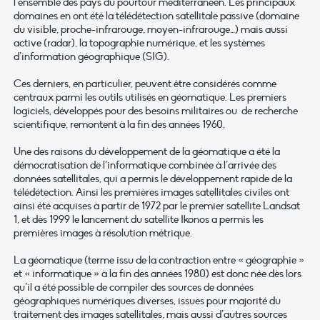
l’ensemble des pays du pourtour méditerranéen. Les principaux
domaines en ont été la télédétection satellitale passive (domaine
du visible, proche-infrarouge, moyen-infrarouge…) mais aussi
active (radar), la topographie numérique, et les systèmes
d’information géographique (SIG).
Ces derniers, en particulier, peuvent être considérés comme
centraux parmi les outils utilisés en géomatique. Les premiers
logiciels, développés pour des besoins militaires ou de recherche
scientifique, remontent à la fin des années 1960,
Une des raisons du développement de la géomatique a été la
démocratisation de l’informatique combinée à l’arrivée des
données satellitales, qui a permis le développement rapide de la
télédétection. Ainsi les premières images satellitales civiles ont
ainsi été acquises à partir de 1972 par le premier satellite Landsat
1, et dès 1999 le lancement du satellite Ikonos a permis les
premières images à résolution métrique.
La géomatique (terme issu de la contraction entre « géographie »
et « informatique » à la fin des années 1980) est donc née dès lors
qu’il a été possible de compiler des sources de données
géographiques numériques diverses, issues pour majorité du
traitement des images satellitales, mais aussi d’autres sources