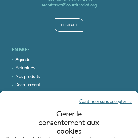
secretariat@tourduvalat.org
CONTACT
EN BREF
Agenda
Actualités
Nos produits
Recrutement
Recevoir nos infos
Continuer sans accepter →
Logo & plan d’accès
Gérer le
INFORMATIONS LÉGALES
consentement aux
Mentions légales
cookies
Plan du site