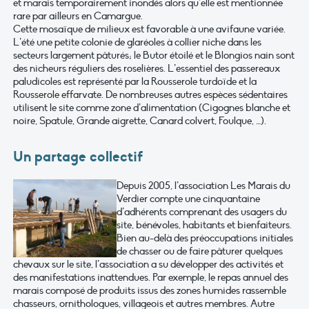
et marais temporairement inondés alors qu’elle est mentionnée
rare par ailleurs en Camargue.
Cette mosaïque de milieux est favorable à une avifaune variée.
L’été une petite colonie de glaréoles à collier niche dans les
secteurs largement pâturés; le Butor étoilé et le Blongios nain sont
des nicheurs réguliers des roselières. L’essentiel des passereaux
paludicoles est représenté par la Rousserole turdoïde et la
Rousserole effarvate. De nombreuses autres espèces sédentaires
utilisent le site comme zone d’alimentation (Cigognes blanche et
noire, Spatule, Grande aigrette, Canard colvert, Foulque, …).
Un partage collectif
Depuis 2005, l’association Les Marais du
Verdier compte une cinquantaine
d’adhérents comprenant des usagers du
site, bénévoles, habitants et bienfaiteurs.
Bien au-delà des préoccupations initiales
de chasser ou de faire pâturer quelques
chevaux sur le site, l’association a su développer des activités et
des manifestations inattendues. Par exemple, le repas annuel des
marais composé de produits issus des zones humides rassemble
chasseurs, ornithologues, villageois et autres membres. Autre