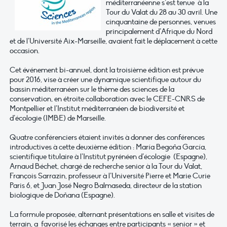
méditerranéenne s’est tenue à la
Tour du Valat du 28 au 30 avril. Une
cinquantaine de personnes, venues
principalement d’Afrique du Nord
et de l’Université Aix-Marseille, avaient fait le déplacement à cette
occasion.
Cet événement bi-annuel, dont la troisième édition est prévue
pour 2016, vise à créer une dynamique scientifique autour du
bassin méditerranéen sur le thème des sciences de la
conservation, en étroite collaboration avec le CEFE-CNRS de
Montpellier et l’Institut méditerranéen de biodiversité et
d’écologie (IMBE) de Marseille.
Quatre conférenciers étaient invités à donner des conférences
introductives à cette deuxième édition : María Begoña García,
scientifique titulaire à l’Institut pyrénéen d’écologie (Espagne),
Arnaud Béchet, chargé de recherche senior à la Tour du Valat,
François Sarrazin, professeur à l’Université Pierre et Marie Curie
Paris 6, et Juan José Negro Balmaseda, directeur de la station
biologique de Doñana (Espagne).
La formule proposée, alternant présentations en salle et visites de
terrain, a favorisé les échanges entre participants « senior » et