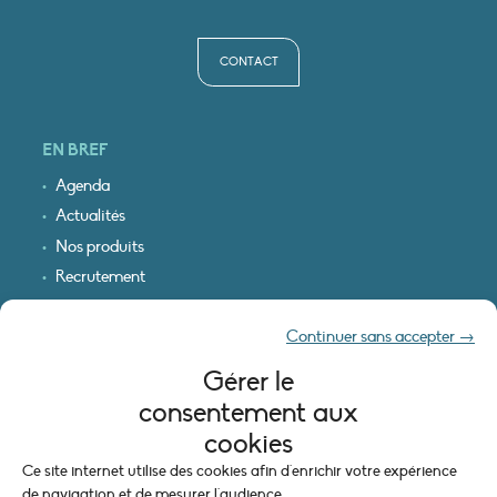
CONTACT
EN BREF
Agenda
Actualités
Nos produits
Recrutement
Recevoir nos infos
Continuer sans accepter →
Logo & plan d’accès
Gérer le
INFORMATIONS LÉGALES
consentement aux
Mentions légales
cookies
Plan du site
Ce site internet utilise des cookies afin d'enrichir votre expérience
Politique de cookies (UE)
de navigation et de mesurer l'audience.