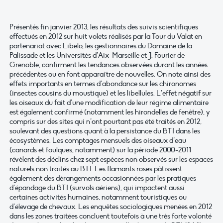
Présentés fin janvier 2013, les résultats des suivis scientifiques
effectués en 2012 sur huit volets réalisés par la Tour du Valat en
partenariat avec Libelo, les gestionnaires du Domaine de la
Palissade et les Universités d’Aix-Marseille et J. Fourier de
Grenoble, confirment les tendances observées durant les années
précédentes ou en font apparaître de nouvelles. On note ainsi des
effets importants en termes d’abondance sur les chironomes
(insectes cousins du moustique) et les libellules. L’effet négatif sur
les oiseaux du fait d’une modification de leur régime alimentaire
est également confirmé (notamment les hirondelles de fenêtre), y
compris sur des sites qui n’ont pourtant pas été traités en 2012,
soulevant des questions quant à la persistance du BTI dans les
écosystèmes. Les comptages mensuels des oiseaux d’eau
(canards et foulques, notamment) sur la période 2000-2011
révèlent des déclins chez sept espèces non observés sur les espaces
naturels non traités au BTI. Les flamants roses pâtissent
également des dérangements occasionnées par les pratiques
d’épandage du BTI (survols aériens), qui impactent aussi
certaines activités humaines, notamment touristiques ou
d’élevage de chevaux. Les enquêtes sociologiques menées en 2012
dans les zones traitées concluent toutefois à une très forte volonté