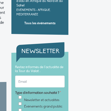
d’eau en Afrique du Nord et au
une
Sahel
our
EVÉNEMENTS
•
AFRIQUE,
ent
MÉDITERRANÉE
s
 de
Tous les événements
NEWSLETTER
Restez informés de l’actualité de
la Tour du Valat :
Type d'information souhaité ?
*
Newsletter et actualités
Évènements grand public