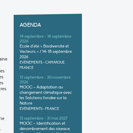
AGENDA
14 septembre - 18 septembre
2026
École d’été « Biodiversité et
Vecteurs » / 14-18 septembre
2026
aine
EVÉNEMENTS
•
CAMARGUE,
FRANCE
les
es
15 septembre - 30 novembre
es
2026
MOOC – Adaptation au
tres
changement climatique avec
les Solutions fondée sur la
Nature
EVÉNEMENTS
•
FRANCE
gne
15 septembre - 31 mai 2027
MOOC – Identification et
dénombrement des oiseaux
r