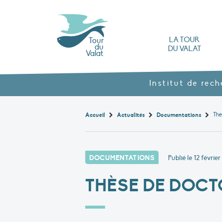
LA TOUR
Tour
du
DU VALAT
Valat
L’Observatoire des zones humides méd
Nos produits agroécol
Histoire et valeurs : l’héritage de Luc Hoff
Ouvrages, brochures et rapports
Les différents types
Nous rendre visite
Institut de rec
Thè
Accueil
Actualités
Documentations
DOCUMENTATIONS
Publié le
12 février
THÈSE DE DOCT