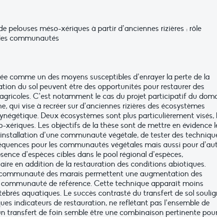
e pelouses méso-xériques à partir d’anciennes rizières : rôle
e des communautés
rée comme un des moyens susceptibles d’enrayer la perte de la
tion du sol peuvent être des opportunités pour restaurer des
agricoles. C’est notamment le cas du projet participatif du dom
e, qui vise à recréer sur d’anciennes rizières des écosystèmes
cynégétique. Deux écosystèmes sont plus particulièrement visés, 
-xériques. Les objectifs de la thèse sont de mettre en évidence l
installation d’une communauté végétale, de tester des techniqu
nséquences pour les communautés végétales mais aussi pour d’au
ence d’espèces cibles dans le pool régional d’espèces,
aire en addition de la restauration des conditions abiotiques.
r la communauté des marais permettent une augmentation des
c la communauté de référence. Cette technique apparaît moins
ébrés aquatiques. Le succès contrasté du transfert de sol souli
lques indicateurs de restauration, ne reflétant pas l’ensemble de
’un transfert de foin semble être une combinaison pertinente pou